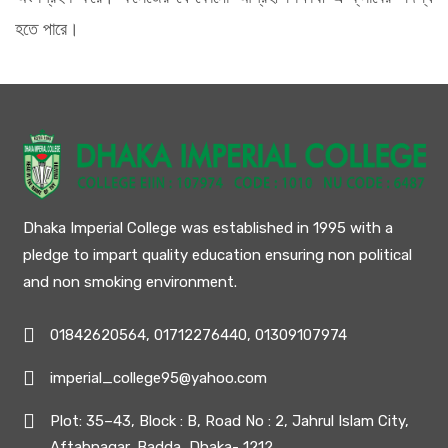
হতে পারে।
Dhaka Imperial College was established in 1995 with a
pledge to impart quality education ensuring non political
and non smoking environment.
01842620564, 01712276440, 01309107974
imperial_college95@yahoo.com
Plot: 35–43, Block : B, Road No : 2, Jahrul Islam City,
Aftabnagar, Badda, Dhaka- 1212