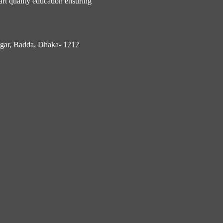
rt quality education ensuring
nagar, Badda, Dhaka- 1212