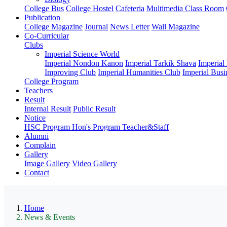
College Bus
College Hostel
Cafeteria
Multimedia Class Room
Publication
College Magazine
Journal
News Letter
Wall Magazine
Co-Curricular
Clubs
Imperial Science World
Imperial Nondon Kanon
Imperial Tarkik Shava
Imperial
Improving Club
Imperial Humanities Club
Imperial Busi
College Program
Teachers
Result
Internal Result
Public Result
Notice
HSC Program
Hon's Program
Teacher&Staff
Alumni
Complain
Gallery
Image Gallery
Video Gallery
Contact
Home
News & Events