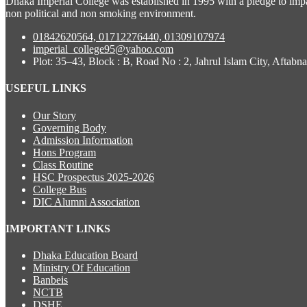
Dhaka Imperial College was established in 1995 with a pledge to impa
non political and non smoking environment.
01842620564, 01712276440, 01309107974
imperial_college95@yahoo.com
Plot: 35–43, Block : B, Road No : 2, Jahrul Islam City, Aftab
USEFUL LINKS
Our Story
Governing Body
Admission Information
Hons Program
Class Routine
HSC Prospectus 2025-2026
College Bus
DIC Alumni Association
IMPORTANT LINKS
Dhaka Education Board
Ministry Of Education
Banbeis
NCTB
DSHE