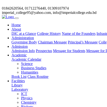
01842620564, 01712276440, 01309107974
imperial_college95@yahoo.com, info@imperialcollege.edu.bd
Home
About
DIC at a Glance
College History
Name of the Founders
Infrast
Administration
Governing Body
Chairman Message
Principal’s Message
Colle
Admission
Admission Info
Prospectus
Message for Students
Message for P
Academic
Academic Calendar
Science
Business Studies
Humanities
Book List
Class Routine
Facilities
Library
Laboratory
ICT
Physics
Chemistry
Biology