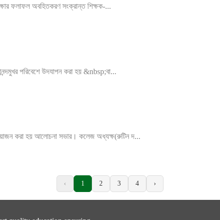
ীক্ষার ফলাফল অবহিতকরণ সংক্রান্ত শিক্ষক-...
 আনন্দমুখর পরিবেশে উদযাপন করা হয় &nbsp;বা...
আয়োজন করা হয় আলোচনা সভার। কলেজ অধ্যক্ষ(রুটিন দ...
‹
1
2
3
4
›