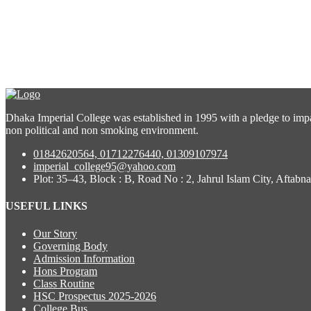
Dhaka Imperial College was established in 1995 with a pledge to impa
non political and non smoking environment.
01842620564, 01712276440, 01309107974
imperial_college95@yahoo.com
Plot: 35–43, Block : B, Road No : 2, Jahrul Islam City, Aftab
USEFUL LINKS
Our Story
Governing Body
Admission Information
Hons Program
Class Routine
HSC Prospectus 2025-2026
College Bus