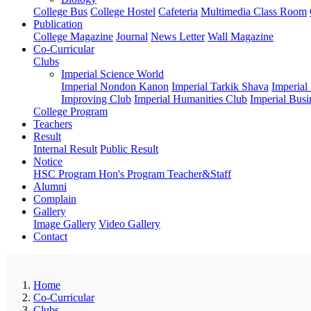
College Bus
College Hostel
Cafeteria
Multimedia Class Room
Publication
College Magazine
Journal
News Letter
Wall Magazine
Co-Curricular
Clubs
Imperial Science World
Imperial Nondon Kanon
Imperial Tarkik Shava
Imperial
Improving Club
Imperial Humanities Club
Imperial Busi
College Program
Teachers
Result
Internal Result
Public Result
Notice
HSC Program
Hon's Program
Teacher&Staff
Alumni
Complain
Gallery
Image Gallery
Video Gallery
Contact
Home
Co-Curricular
Clubs