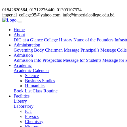
01842620564, 01712276440, 01309107974
imperial_college95@yahoo.com, info@imperialcollege.edu.bd
Home
About
DIC at a Glance
College History
Name of the Founders
Infrast
Administration
Governing Body
Chairman Message
Principal’s Message
Colle
Admission
Admission Info
Prospectus
Message for Students
Message for P
Academic
Academic Calendar
Science
Business Studies
Humanities
Book List
Class Routine
Facilities
Library
Laboratory
ICT
Physics
Chemistry
Biology