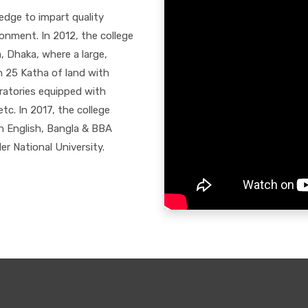
n
edge to impart quality
onment. In 2012, the college
4
 Dhaka, where a large,
শিক্ষার্থী অভিভাবকসহ সংশ্লিষ্ট সকলের প্রতি সতর্কতা ও সচেনতামূলক বার্তা
y
n 25 Katha of land with
ratories equipped with
etc. In 2017, the college
1
in English, Bangla & BBA
ঈদুল আযহা উপলক্ষে কলেজ ছুটির নোটিশ
y
 National University.