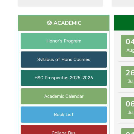
ACADEMIC
0
Honor's Program
Au
Syllabus of Hons Courses
2
HSC Prospectus 2025-2026
Jul
Academic Calendar
0
Jul
Book List
College Bus