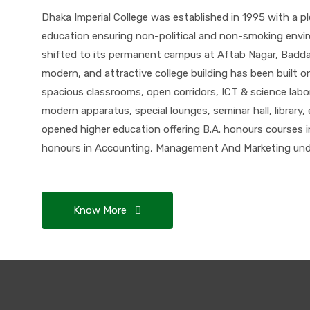
Ju
Dhaka Imperial College was established in 1995 with a pl
education ensuring non-political and non-smoking envir
2
shifted to its permanent campus at Aftab Nagar, Badda,
Ma
modern, and attractive college building has been built o
spacious classrooms, open corridors, ICT & science labo
modern apparatus, special lounges, seminar hall, library, 
2
opened higher education offering B.A. honours courses 
Ma
honours in Accounting, Management And Marketing under
Know More