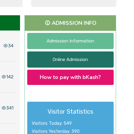
ADMISSION INFO
Admission Information
34
Online Admission
How to pay with bKash?
142
341
Visitor Statistics
Visitors Today: 549
Visitors Yesterday: 390