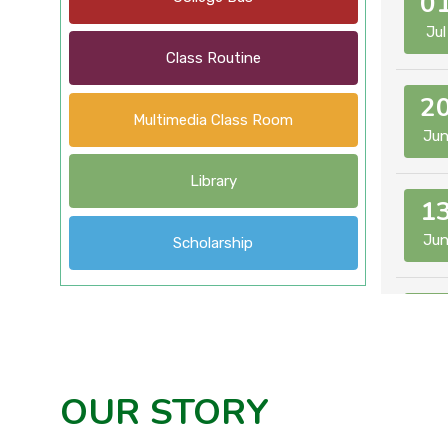
0
Jul
Class Routine
2
Multimedia Class Room
Ju
Library
1
Ju
Scholarship
1
Ju
OUR STORY
0