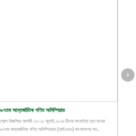
৬৭তম আন্তর্জাতিক গণিত অলিম্পিয়াড
২০২৬ সা
প্রেস বিজ্ঞপ্তিঃ আগামী ১৩-২০ জুলাই,২০২৬ চীনের সাংহাইয়ে হতে যাওয়া
বিগত ২৫
৬৭তম আন্তর্জাতিক গণিত অলিম্পিয়াডে (আইএমও) বাংলাদেশের পত...
উচ্চমাধ্